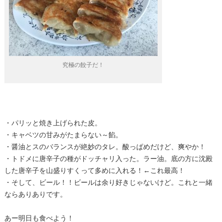
究極の餃子だ！
・パリッと焼き上げられた皮。
・キャベツの甘みがたまらない～餡。
・醤油とスのバランスが絶妙のタレ。酸っぱめだけど、爽やか！
・トドメに唐辛子の種がドッチャリ入った。ラー油。底の方に沈殿
した唐辛子を山盛りすくって多めに入れる！←これ最高！
・そして、ビール！！ビールは余り好きじゃないけど。これと一緒
ならありありです。
あー明日も食べよう！