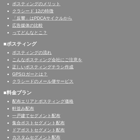
ポスティングのメリット
クラシード 12の特徴
「反響」はPDCAサイクルから
広告媒体の比較
ってどんなとこ？
■ポスティング
ポスティングの流れ
こんなポスティング会社にご注意を
正しいポスティングチラシ作成
GPSロガーとは？
クラシードのメール便サービス
■料金プラン
配布エリアとポスティング価格
軒並み配布
一戸建てセグメント配布
集合ポストセグメント配布
ドアポストセグメント配布
カスタムセグメント配布