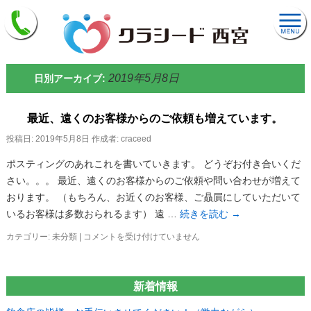
2019年5月8日
日別アーカイブ:
最近、遠くのお客様からのご依頼も増えています。
投稿日:
2019年5月8日
作成者:
craceed
ポスティングのあれこれを書いていきます。 どうぞお付き合いくだ
さい。。。 最近、遠くのお客様からのご依頼や問い合わせが増えて
おります。 （もちろん、お近くのお客様、ご贔屓にしていただいて
いるお客様は多数おられるます） 遠 …
続きを読む
→
最
カテゴリー:
未分類
|
コメントを受け付けていません
近、
遠
く
新着情報
の
お