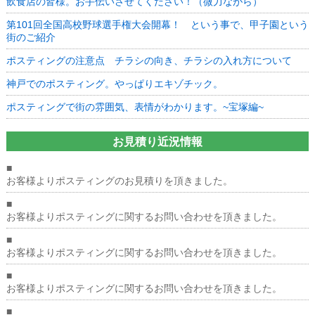
客
飲食店の皆様。お手伝いさせてください！（微力ながら）
様
第101回全国高校野球選手権大会開幕！ という事で、甲子園という
か
街のご紹介
ら
の
ポスティングの注意点 チラシの向き、チラシの入れ方について
ご
依
神戸でのポスティング。やっぱりエキゾチック。
頼
も
ポスティングで街の雰囲気、表情がわかります。~宝塚編~
増
え
て
お見積り近況情報
い
ま
■
す。
お客様よりポスティングのお見積りを頂きました。
は
■
お客様よりポスティングに関するお問い合わせを頂きました。
■
お客様よりポスティングに関するお問い合わせを頂きました。
■
お客様よりポスティングに関するお問い合わせを頂きました。
■